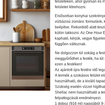
felületeken, ahol gyorsan és 
felületet létrehozni.
Elsősorban konyhai szekrények
vízbázisú zománc formulánk,
beépítve. Rekordidő alatt tesz
külön lakkozni. Az One Hour 
kapható, kérjük, vegye figyele
függően változnak.
Ne dolgozzon túl sokáig a fest
meggyűrődhet a festék, ha túl 
ezen a festéken!
Az ajánlott újra festési idő leg
A termék a szokásos felület elő
használható, de a kiváló tapa
Szükség esetén vízzel hígítha
Shellac nem használható a ter
felpattogzását eredményezi.
1 doboz (916 ml) nagyjából 9