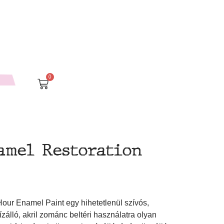
0
amel Restoration
our Enamel Paint egy hihetetlenül szívós,
ízálló, akril zománc beltéri használatra olyan