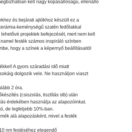
megbízhatóan kell nagy kopásállóságú, ellenálló
hez és bejárati ajtókhoz készült ez a
 kerámia-keménységű szatén fedőlakkal
i lehetővé projektek befejezését, mert nem kell
Enamel festék számos inspiráló színben
mbe, hogy a színek a képernyő beállításaitól
ékkel! A gyors száradási idő miatt
sokáig dolgozik vele. Ne használjon viaszt
alább 2 óra.
készítés (csiszolás, tisztítás stb) után
dás érdekében használja az alapozóinkat.
tó, de legfeljebb 10%-ban.
mék alá alapozásként, mivel a festék
-10 nm festéséhez elegendő